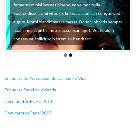
fermentum nisi laoreet bibendum vel nec nulla.
Suspendisse ac mi vitae ex finibus accumsan congue sed
augue. Morbi blandit massa massa. Donec lobortis semper
quam, nec sagittis metus accumsan eget. Vestibulum
consequat sollicitudin lorem eu hendrerit.
Encuesta de Percepción de Calidad de Vida
Encuesta Panel de vivienda
Documentos ECVU 2013
Documentos Panel 2015